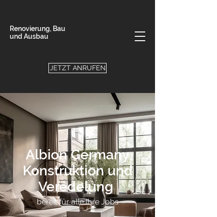
Renovierung, Bau
und Ausbau
JETZT ANRUFEN
Albion Germany
Konstruktion und
Veredelung
bereit für alle Ihre Jobs